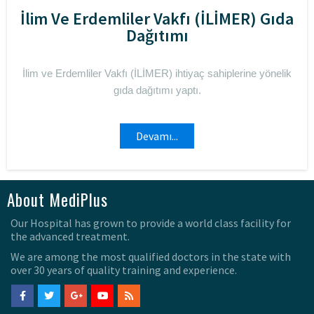
İlim Ve Erdemliler Vakfı (İLİMER) Gıda
Dağıtımı
İlim ve Erdemliler Vakfı (İLİMER) ihtiyaç sahiplerine yönelik
gıda dağıtımı yaptı.
Devamı...
About MediPlus
Our Hospital has grown to provide a world class facility for
the advanced treatment.
We are among the most qualified doctors in the state with
over 30 years of quality training and experience.