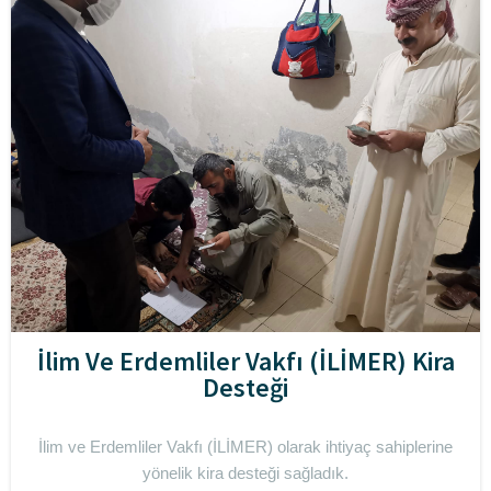
İlim Ve Erdemliler Vakfı (İLİMER) Kira
Desteği
İlim ve Erdemliler Vakfı (İLİMER) olarak ihtiyaç sahiplerine
yönelik kira desteği sağladık.